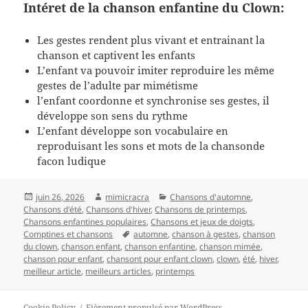
Intéret de la chanson enfantine du Clown:
Les gestes rendent plus vivant et entrainant la
chanson et captivent les enfants
L’enfant va pouvoir imiter reproduire les même
gestes de l’adulte par mimétisme
l’enfant coordonne et synchronise ses gestes, il
développe son sens du rythme
L’enfant développe son vocabulaire en
reproduisant les sons et mots de la chansonde
facon ludique
Publié
Auteur
Catégories
juin 26, 2026
mimicracra
Chansons d'automne
,
le
Chansons d'été
,
Chansons d'hiver
,
Chansons de printemps
,
Chansons enfantines populaires
,
Chansons et jeux de doigts
,
Mots-
Comptines et chansons
automne
,
chanson à gestes
,
chanson
clés
du clown
,
chanson enfant
,
chanson enfantine
,
chanson mimée
,
chanson pour enfant
,
chansont pour enfant clown
,
clown
,
été
,
hiver
,
meilleur article
,
meilleurs articles
,
printemps
Cookie Policy
Fièrement propulsé par WordPress