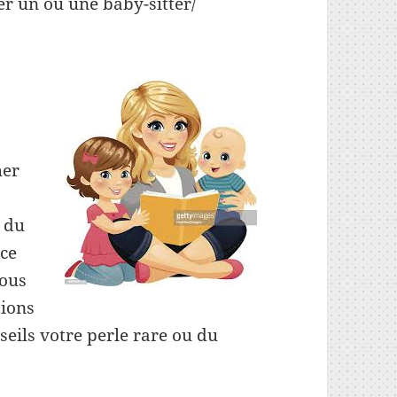
r un ou une baby-sitter/
her
i du
rce
vous
tions
seils votre perle rare ou du