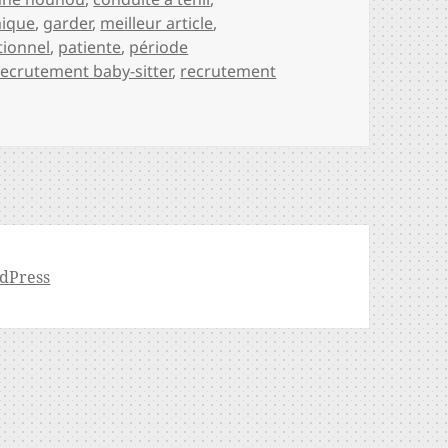
ique
,
garder
,
meilleur article
,
tionnel
,
patiente
,
période
recrutement baby-sitter
,
recrutement
dPress