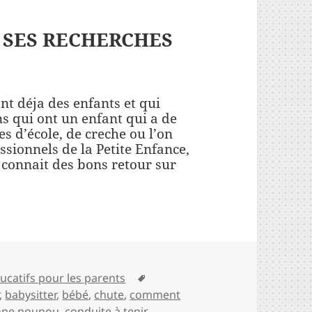
SES RECHERCHES
ont déja des enfants et qui
ns qui ont un enfant qui a de
es d’école, de creche ou l’on
essionnels de la Petite Enfance,
 connait des bons retour sur
ter une bonne nounou ou baby-sitter?
Mots-
ucatifs pour les parents
clés
,
babysitter
,
bébé
,
chute
,
comment
nne nounou
,
conduite à tenir
,