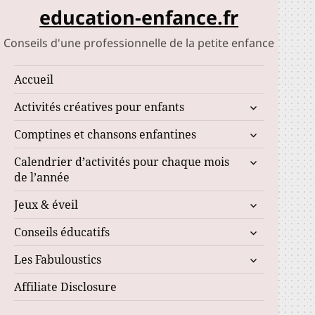
education-enfance.fr
Conseils d'une professionnelle de la petite enfance
Accueil
ouvrir
Activités créatives pour enfants
le
ouvrir
Comptines et chansons enfantines
sous-
le
menu
ouvrir
Calendrier d’activités pour chaque mois
sous-
le
de l’année
menu
sous-
ouvrir
Jeux & éveil
menu
le
ouvrir
Conseils éducatifs
sous-
le
menu
ouvrir
Les Fabuloustics
sous-
le
menu
Affiliate Disclosure
sous-
menu