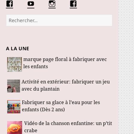
Facebook
Conseils
Éduquer
La
Les
d’une
les
communauté
Fabuloustics
éducatrice
petits
Marmotille
Rechercher :
de
loustics
jeunes
enfants
A LA UNE
marque page floral à fabriquer avec
les enfants
Activité en extérieur: fabriquer un jeu
avec du plantain
Fabriquer sa glace à l’eau pour les
enfants (Dès 2 ans)
Vidéo de la chanson enfantine: un p’tit
crabe