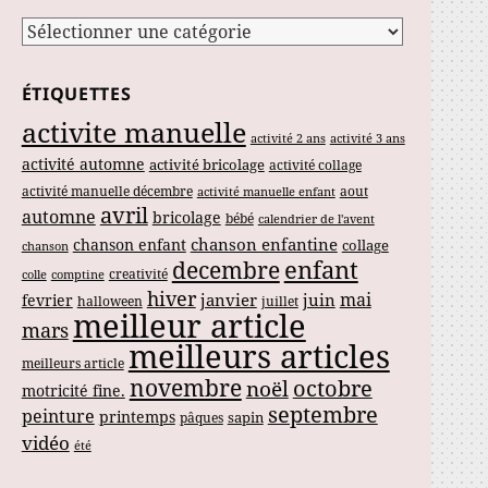
Catégories
ÉTIQUETTES
activite manuelle
activité 2 ans
activité 3 ans
activité automne
activité bricolage
activité collage
activité manuelle décembre
aout
activité manuelle enfant
avril
automne
bricolage
bébé
calendrier de l'avent
chanson enfantine
chanson enfant
collage
chanson
enfant
decembre
creativité
colle
comptine
hiver
mai
janvier
juin
fevrier
halloween
juillet
meilleur article
mars
meilleurs articles
meilleurs article
novembre
noël
octobre
motricité fine.
septembre
peinture
printemps
sapin
pâques
vidéo
été