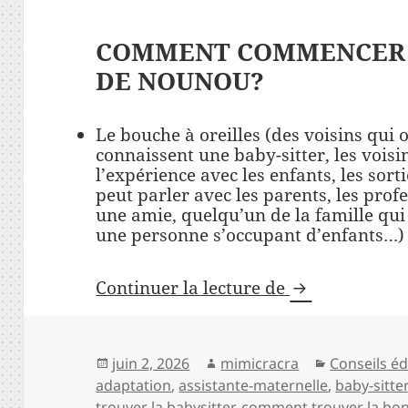
COMMENT COMMENCER 
DE NOUNOU?
Le bouche à oreilles (des voisins qui 
connaissent une baby-sitter, les voisi
l’expérience avec les enfants, les sorti
peut parler avec les parents, les prof
une amie, quelqu’un de la famille qui
une personne s’occupant d’enfants…)
Comment recru
Continuer la lecture de
Publié
Auteur
Catégories
juin 2, 2026
mimicracra
Conseils éd
le
adaptation
,
assistante-maternelle
,
baby-sitter
trouver la babysitter
,
comment trouver la bo