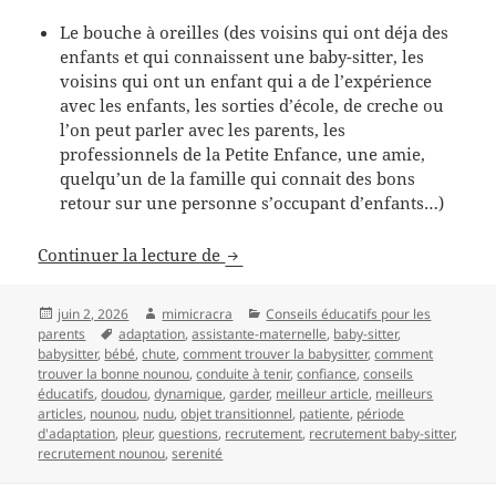
Le bouche à oreilles (des voisins qui ont déja des
enfants et qui connaissent une baby-sitter, les
voisins qui ont un enfant qui a de l’expérience
avec les enfants, les sorties d’école, de creche ou
l’on peut parler avec les parents, les
professionnels de la Petite Enfance, une amie,
quelqu’un de la famille qui connait des bons
retour sur une personne s’occupant d’enfants…)
Comment recruter une bonne noun
Continuer la lecture de
Publié
Auteur
Catégories
juin 2, 2026
mimicracra
Conseils éducatifs pour les
le
Mots-
parents
adaptation
,
assistante-maternelle
,
baby-sitter
,
clés
babysitter
,
bébé
,
chute
,
comment trouver la babysitter
,
comment
trouver la bonne nounou
,
conduite à tenir
,
confiance
,
conseils
éducatifs
,
doudou
,
dynamique
,
garder
,
meilleur article
,
meilleurs
articles
,
nounou
,
nudu
,
objet transitionnel
,
patiente
,
période
d'adaptation
,
pleur
,
questions
,
recrutement
,
recrutement baby-sitter
,
recrutement nounou
,
serenité