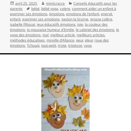
Publié
Auteur
Catégories
avril 25, 2025
mimicracra
Conseils éducatifs pour les
le
Mots-
parents
bébé
,
bébé yoga
,
colere
,
comment aider un enfant à
clés
exprimer ses émotions
,
émotions
,
emotions de l'enfant
,
enervé
,
enfant
,
exprimer ses emotions
,
gaston la licorne
,
grosse colère
,
isabelle filliozat
,
jeux éducatifs émotions
,
joie
,
la couleur des
émotions
,
la mauvaise humeur d'Emilie
,
le cabinet des émotions
,
le
yoga des émotions
,
mal
,
meilleur article
,
meilleurs articles
,
méthodes éducatives
,
mireille d'Allance
,
peur
,
pleur
,
roue des
émotions
,
Tchoupi
,
tout-petit
,
triste
,
tristesse
,
yoga