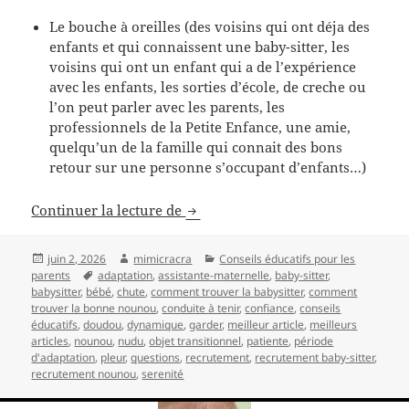
Le bouche à oreilles (des voisins qui ont déja des
enfants et qui connaissent une baby-sitter, les
voisins qui ont un enfant qui a de l’expérience
avec les enfants, les sorties d’école, de creche ou
l’on peut parler avec les parents, les
professionnels de la Petite Enfance, une amie,
quelqu’un de la famille qui connait des bons
retour sur une personne s’occupant d’enfants…)
Comment recruter une bonne noun
Continuer la lecture de
Publié
Auteur
Catégories
juin 2, 2026
mimicracra
Conseils éducatifs pour les
le
Mots-
parents
adaptation
,
assistante-maternelle
,
baby-sitter
,
clés
babysitter
,
bébé
,
chute
,
comment trouver la babysitter
,
comment
trouver la bonne nounou
,
conduite à tenir
,
confiance
,
conseils
éducatifs
,
doudou
,
dynamique
,
garder
,
meilleur article
,
meilleurs
articles
,
nounou
,
nudu
,
objet transitionnel
,
patiente
,
période
d'adaptation
,
pleur
,
questions
,
recrutement
,
recrutement baby-sitter
,
recrutement nounou
,
serenité