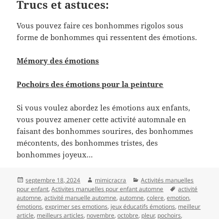
Trucs et astuces:
Vous pouvez faire ces bonhommes rigolos sous
forme de bonhommes qui ressentent des émotions.
Mémory des émotions
Pochoirs des émotions pour la peinture
Si vous voulez abordez les émotions aux enfants,
vous pouvez amener cette activité automnale en
faisant des bonhommes sourires, des bonhommes
mécontents, des bonhommes tristes, des
bonhommes joyeux…
Publié
Auteur
Catégories
septembre 18, 2024
mimicracra
Activités manuelles
le
Mots-
pour enfant
,
Activites manuelles pour enfant automne
activité
clés
automne
,
activité manuelle automne
,
automne
,
colere
,
emotion
,
émotions
,
exprimer ses emotions
,
jeux éducatifs émotions
,
meilleur
article
,
meilleurs articles
,
novembre
,
octobre
,
pleur
,
pochoirs
,