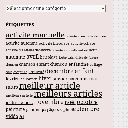
Catégories
ÉTIQUETTES
activite manuelle
activité 2 ans
activité 3 ans
activité automne
activité bricolage
activité collage
activité manuelle décembre
aout
activité manuelle enfant
avril
automne
bricolage
bébé
calendrier de l'avent
chanson enfantine
chanson enfant
collage
chanson
enfant
decembre
creativité
colle
comptine
hiver
mai
janvier
juin
fevrier
halloween
juillet
meilleur article
mars
meilleurs articles
meilleurs article
novembre
noël
octobre
motricité fine.
septembre
peinture
printemps
sapin
pâques
vidéo
été