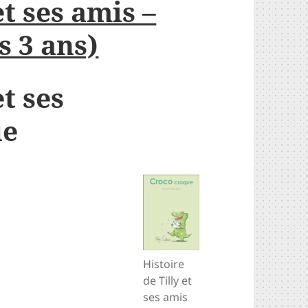
et ses amis –
s 3 ans)
et ses
ue
Histoire
de Tilly et
ses amis