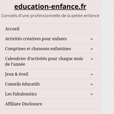
education-enfance.fr
Conseils d'une professionnelle de la petite enfance
Accueil
ouvrir
Activités créatives pour enfants
le
ouvrir
Comptines et chansons enfantines
sous-
le
menu
ouvrir
Calendrier d’activités pour chaque mois
sous-
le
de l’année
menu
sous-
ouvrir
Jeux & éveil
menu
le
ouvrir
Conseils éducatifs
sous-
le
menu
ouvrir
Les Fabuloustics
sous-
le
menu
Affiliate Disclosure
sous-
menu