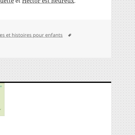
uette
et
Hector est heureux
.
égories
Mots-
res et histoires pour enfants
clés