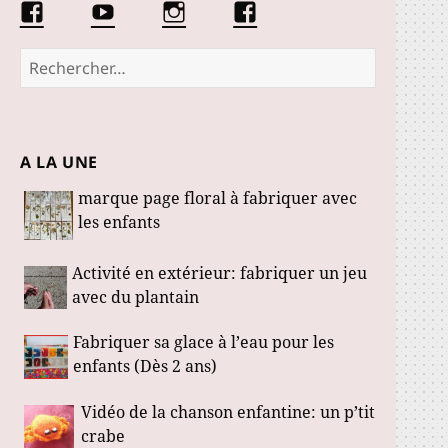
Facebook
Conseils
Éduquer
La
Les
d’une
les
communauté
Fabuloustics
éducatrice
petits
Marmotille
Rechercher :
de
loustics
jeunes
enfants
A LA UNE
marque page floral à fabriquer avec
les enfants
Activité en extérieur: fabriquer un jeu
avec du plantain
Fabriquer sa glace à l’eau pour les
enfants (Dès 2 ans)
Vidéo de la chanson enfantine: un p’tit
crabe