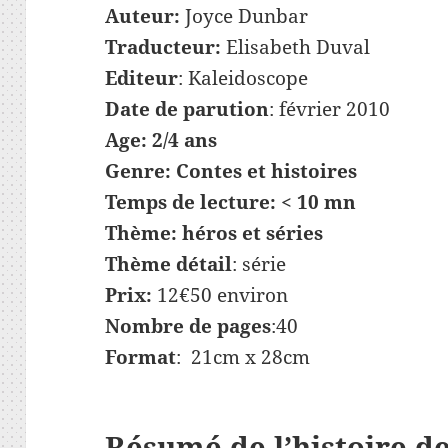
Auteur:
Joyce Dunbar
Traducteur:
Elisabeth Duval
Editeur
: Kaleidoscope
Date de parution
: février 2010
Age:
2/4 ans
Genre:
Contes et histoires
Temps de lecture:
< 10 mn
Thème:
héros et séries
Thème détail
: série
Prix:
12€50 environ
Nombre de pages
:40
Format
: 21cm x 28cm
Résumé de l’histoire d