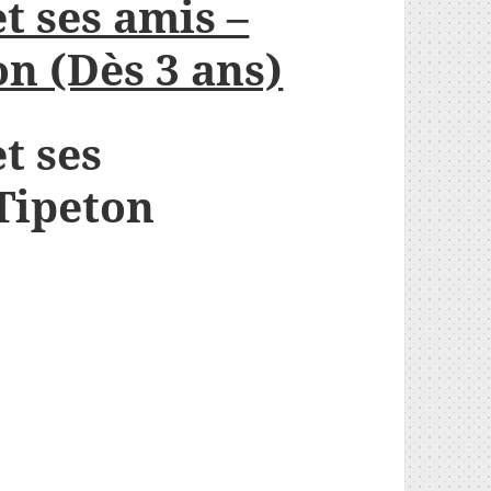
et ses amis –
n (Dès 3 ans)
et ses
Tipeton