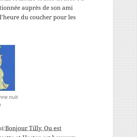
entionnée auprès de son ami
 l’heure du coucher pour les
nne nuit
n
i:
Bonjour Tilly
,
Ou est