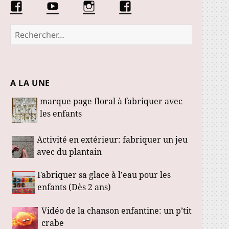
Facebook
Conseils
Éduquer
La
Les
d’une
les
communauté
Fabuloustics
éducatrice
petits
Marmotille
Rechercher :
de
loustics
jeunes
enfants
A LA UNE
marque page floral à fabriquer avec
les enfants
Activité en extérieur: fabriquer un jeu
avec du plantain
Fabriquer sa glace à l’eau pour les
enfants (Dès 2 ans)
Vidéo de la chanson enfantine: un p’tit
crabe