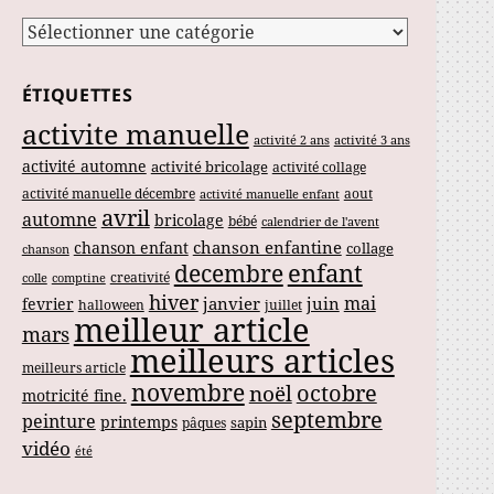
Catégories
ÉTIQUETTES
activite manuelle
activité 2 ans
activité 3 ans
activité automne
activité bricolage
activité collage
activité manuelle décembre
aout
activité manuelle enfant
avril
automne
bricolage
bébé
calendrier de l'avent
chanson enfantine
chanson enfant
collage
chanson
enfant
decembre
creativité
colle
comptine
hiver
mai
janvier
juin
fevrier
halloween
juillet
meilleur article
mars
meilleurs articles
meilleurs article
novembre
noël
octobre
motricité fine.
septembre
peinture
printemps
sapin
pâques
vidéo
été