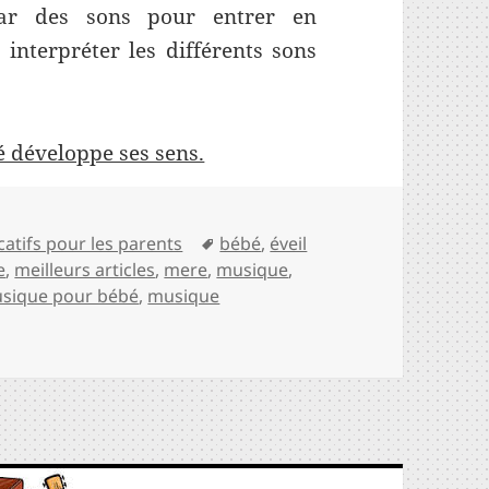
ar des sons pour entrer en
 interpréter les différents sons
é développe ses sens.
Mots-
catifs pour les parents
bébé
,
éveil
clés
e
,
meilleurs articles
,
mere
,
musique
,
sique pour bébé
,
musique