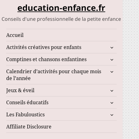
education-enfance.fr
Conseils d'une professionnelle de la petite enfance
Accueil
ouvrir
Activités créatives pour enfants
le
ouvrir
Comptines et chansons enfantines
sous-
le
menu
ouvrir
Calendrier d’activités pour chaque mois
sous-
le
de l’année
menu
sous-
ouvrir
Jeux & éveil
menu
le
ouvrir
Conseils éducatifs
sous-
le
menu
ouvrir
Les Fabuloustics
sous-
le
menu
Affiliate Disclosure
sous-
menu