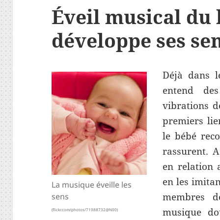
Éveil musical du
développe ses se
Déjà dans l
entend des
vibrations d
premiers lie
le bébé reco
rassurent. A
en relation 
en les imitan
La musique éveille les
membres de
sens
musique dou
(flickr.com/photos/71988732@N00)