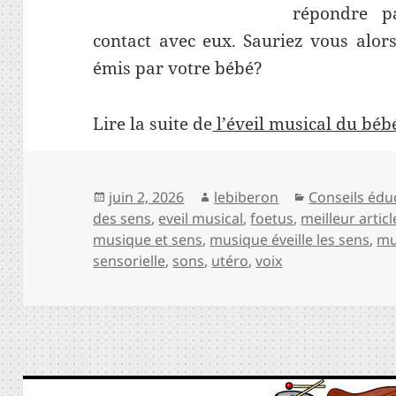
répondre p
contact avec eux. Sauriez vous alors
émis par votre bébé?
Lire la suite de
l’éveil musical du béb
Publié
Auteur
Catégories
juin 2, 2026
lebiberon
Conseils édu
le
des sens
,
eveil musical
,
foetus
,
meilleur articl
musique et sens
,
musique éveille les sens
,
mu
sensorielle
,
sons
,
utéro
,
voix