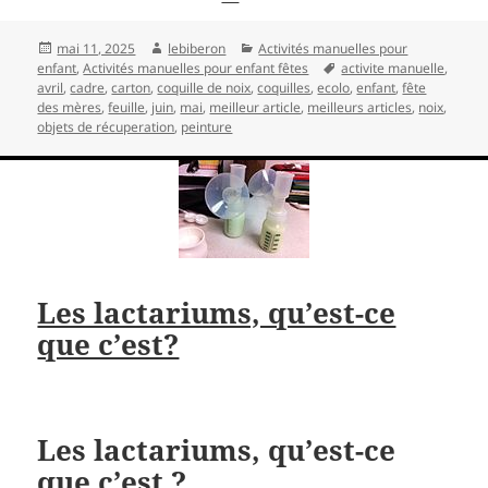
Publié
Auteur
Catégories
mai 11, 2025
lebiberon
Activités manuelles pour
le
Mots-
enfant
,
Activités manuelles pour enfant fêtes
activite manuelle
,
clés
avril
,
cadre
,
carton
,
coquille de noix
,
coquilles
,
ecolo
,
enfant
,
fête
des mères
,
feuille
,
juin
,
mai
,
meilleur article
,
meilleurs articles
,
noix
,
objets de récuperation
,
peinture
Les lactariums, qu’est-ce
que c’est?
Les lactariums, qu’est-ce
que c’est ?