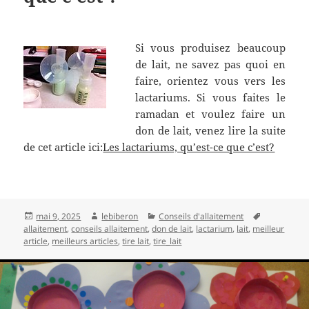
Si vous produisez beaucoup
de lait, ne savez pas quoi en
faire, orientez vous vers les
lactariums. Si vous faites le
ramadan et voulez faire un
don de lait, venez lire la suite
de cet article ici:
Les lactariums, qu’est-ce que c’est?
Publié
Auteur
Catégories
Mots-
mai 9, 2025
lebiberon
Conseils d'allaitement
le
clés
allaitement
,
conseils allaitement
,
don de lait
,
lactarium
,
lait
,
meilleur
article
,
meilleurs articles
,
tire lait
,
tire_lait