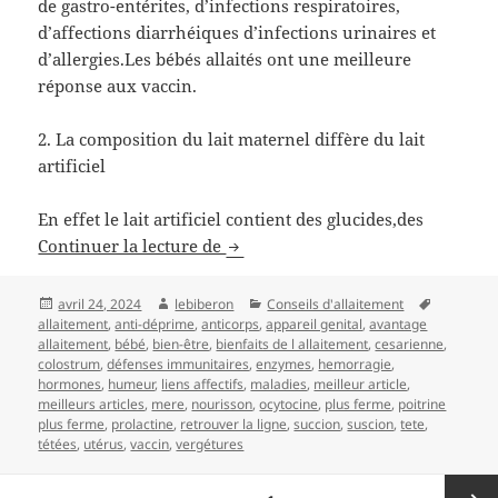
de gastro-entérites, d’infections respiratoires,
d’affections diarrhéiques d’infections urinaires et
d’allergies.Les bébés allaités ont une meilleure
réponse aux vaccin.
2. La composition du lait maternel diffère du lait
artificiel
En effet le lait artificiel contient des glucides,des
Les bienfaits de l’allaitement mat
Continuer la lecture de
Publié
Auteur
Catégories
Mots-
avril 24, 2024
lebiberon
Conseils d'allaitement
le
clés
allaitement
,
anti-déprime
,
anticorps
,
appareil genital
,
avantage
allaitement
,
bébé
,
bien-être
,
bienfaits de l allaitement
,
cesarienne
,
colostrum
,
défenses immunitaires
,
enzymes
,
hemorragie
,
hormones
,
humeur
,
liens affectifs
,
maladies
,
meilleur article
,
meilleurs articles
,
mere
,
nourisson
,
ocytocine
,
plus ferme
,
poitrine
plus ferme
,
prolactine
,
retrouver la ligne
,
succion
,
suscion
,
tete
,
tétées
,
utérus
,
vaccin
,
vergétures