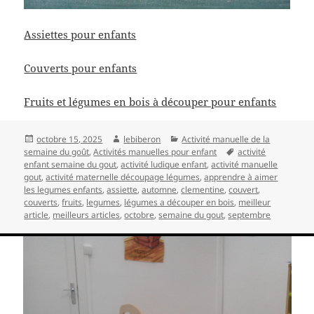
Assiettes pour enfants
Couverts pour enfants
Fruits et légumes en bois à découper pour enfants
Publié
Auteur
Catégories
octobre 15, 2025
lebiberon
Activité manuelle de la
le
Mots-
semaine du goût
,
Activités manuelles pour enfant
activité
clés
enfant semaine du gout
,
activité ludique enfant
,
activité manuelle
gout
,
activité maternelle découpage légumes
,
apprendre à aimer
les legumes enfants
,
assiette
,
automne
,
clementine
,
couvert
,
couverts
,
fruits
,
legumes
,
légumes a découper en bois
,
meilleur
article
,
meilleurs articles
,
octobre
,
semaine du gout
,
septembre