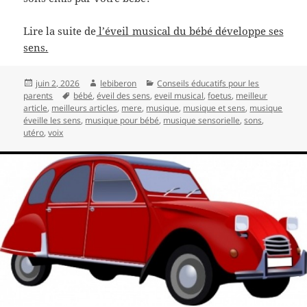
Lire la suite de
l’éveil musical du bébé développe ses
sens.
Publié
Auteur
Catégories
juin 2, 2026
lebiberon
Conseils éducatifs pour les
le
Mots-
parents
bébé
,
éveil des sens
,
eveil musical
,
foetus
,
meilleur
clés
article
,
meilleurs articles
,
mere
,
musique
,
musique et sens
,
musique
éveille les sens
,
musique pour bébé
,
musique sensorielle
,
sons
,
utéro
,
voix