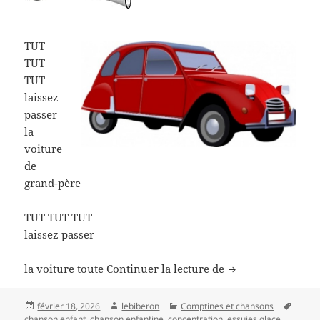
TUT
TUT
TUT
laissez
passer
la
voiture
de
grand-père
TUT TUT TUT
laissez passer
Comptine, la voit
la voiture toute
Continuer la lecture de
Publié
Auteur
Catégories
Mots-
février 18, 2026
lebiberon
Comptines et chansons
le
clés
chanson enfant
,
chanson enfantine
,
concentration
,
essuies glace
,