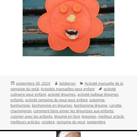
Publié
Auteur
Catégories
septembre 30, 2024
lebiberon
Activité manuelle de la
le
Mots-
semaine du goût
,
Activités manuelles pour enfant
activité
clés
culinaire pour enfant
,
activité légumes
,
activité ludique légumes
enfants
,
activité semaine du gout pour enfant
,
automne
,
bonhomme
,
bonhomme en légumes
,
bonhomme légume
,
carotte
,
champignon
,
comment faire aimer les légumses aux enfants
,
cuisiner avec les enfants
,
légume en fant
,
legumes
,
meilleur article
,
meilleurs articles
,
octobre
,
semaine du gout
,
septembre