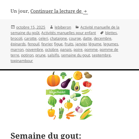
Activité semaine du goût
Un jour,
Continuer la lecture de
Publié
Auteur
Catégories
octobre 15, 2025
lebiberon
Activité manuelle de la
le
Mots-
semaine du goût
,
Activités manuelles pour enfant
blettes
,
clés
brocoli
,
carotte
,
celeri
,
chataigne
,
courge
,
datte
,
decembre
,
épinards
,
fenouil
,
fevrier
,
figue
,
fruits
,
janvier
,
légume
,
legumes
,
marron
,
novembre
,
octobre
,
panais
,
poire
,
pomme
,
pomme de
terre
,
potiron
,
prune
,
salsifis
,
semaine du gout
,
septembre
,
topinambour
Semaine du gout: