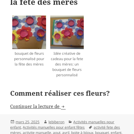
la fête des mères
bouquet de fleurs
Idée créative de
personnalisé pour
cadeau pour la fete
la fête des mères
des mères: un
bouquet de fleurs
personnalisé
Comment réaliser ces fleurs?
Fabriquer un bouquet de fleur / bo
Continuer la lecture de
Publié
Auteur
Catégories
mars 25, 2025
lebiberon
Activités manuelles pour
le
Mots-
enfant
,
Activités manuelles pour enfant fêtes
activité fete des
clés
mères
,
activite manuelle
,
aout
,
avril
,
boite à bijoux
,
bouquet
,
enfant
,