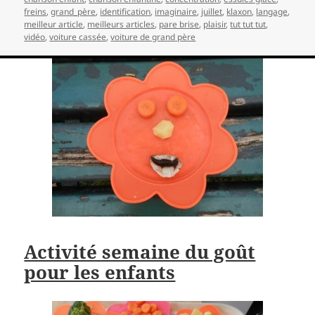
freins
,
grand_père
,
identification
,
imaginaire
,
juillet
,
klaxon
,
langage
,
meilleur article
,
meilleurs articles
,
pare brise
,
plaisir
,
tut tut tut
,
vidéo
,
voiture cassée
,
voiture de grand père
Activité semaine du goût
pour les enfants