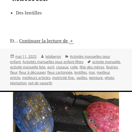
Des lentilles
pot de fleur et plantation pou
Et…
Continuer la lecture de
Publié
Auteur
Catégories
mai 11, 2025
lebiberon
Activités manuelles pour
le
Mots-
enfant
,
Activités manuelles pour enfant fêtes
activite manuelle
,
clés
activité manuelle fete
,
avril
,
ciseaux
,
colle
,
fête des mères
,
feutres
,
fleur
,
fleur à découper
,
fleur cartonnée
,
lentilles
,
mai
,
meilleur
article
,
meilleurs articles
,
motricité fine.
,
pailles
,
peinture
,
photo
,
plantation
,
pot de yaourth