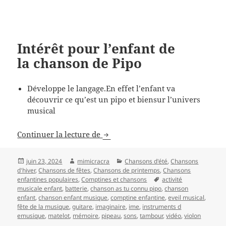
Intérêt pour l’enfant de
la chanson de Pipo
Développe le langage.En effet l’enfant va
découvrir ce qu’est un pipo et biensur l’univers
musical
Chanson enfantine as-tu connu P
Continuer la lecture de
Publié
Auteur
Catégories
juin 23, 2024
mimicracra
Chansons d'été
,
Chansons
le
d'hiver
,
Chansons de fêtes
,
Chansons de printemps
,
Chansons
Mots-
enfantines populaires
,
Comptines et chansons
activité
clés
musicale enfant
,
batterie
,
chanson as tu connu pipo
,
chanson
enfant
,
chanson enfant musique
,
comptine enfantine
,
eveil musical
,
fête de la musique
,
guitare
,
imaginaire
,
ime
,
instruments d
emusique
,
matelot
,
mémoire
,
pipeau
,
sons
,
tambour
,
vidéo
,
violon