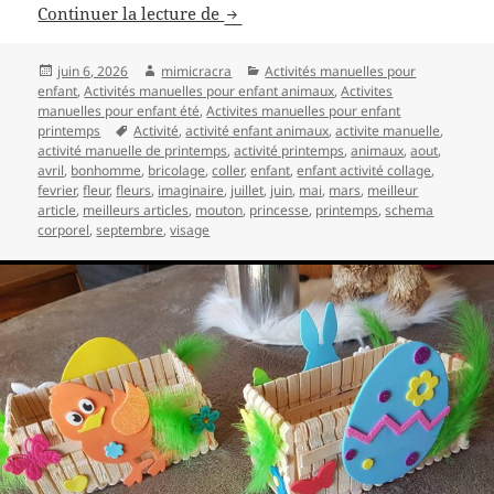
Collage pour enfant de fleurs an
Continuer la lecture de
Publié
Auteur
Catégories
juin 6, 2026
mimicracra
Activités manuelles pour
le
enfant
,
Activités manuelles pour enfant animaux
,
Activites
manuelles pour enfant été
,
Activites manuelles pour enfant
Mots-
printemps
Activité
,
activité enfant animaux
,
activite manuelle
,
clés
activité manuelle de printemps
,
activité printemps
,
animaux
,
aout
,
avril
,
bonhomme
,
bricolage
,
coller
,
enfant
,
enfant activité collage
,
fevrier
,
fleur
,
fleurs
,
imaginaire
,
juillet
,
juin
,
mai
,
mars
,
meilleur
article
,
meilleurs articles
,
mouton
,
princesse
,
printemps
,
schema
corporel
,
septembre
,
visage