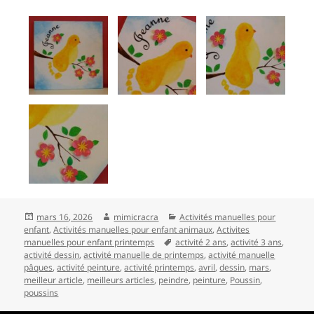
Publié
Auteur
Catégories
mars 16, 2026
mimicracra
Activités manuelles pour
le
enfant
,
Activités manuelles pour enfant animaux
,
Activites
Mots-
manuelles pour enfant printemps
activité 2 ans
,
activité 3 ans
,
clés
activité dessin
,
activité manuelle de printemps
,
activité manuelle
pâques
,
activité peinture
,
activité printemps
,
avril
,
dessin
,
mars
,
meilleur article
,
meilleurs articles
,
peindre
,
peinture
,
Poussin
,
poussins