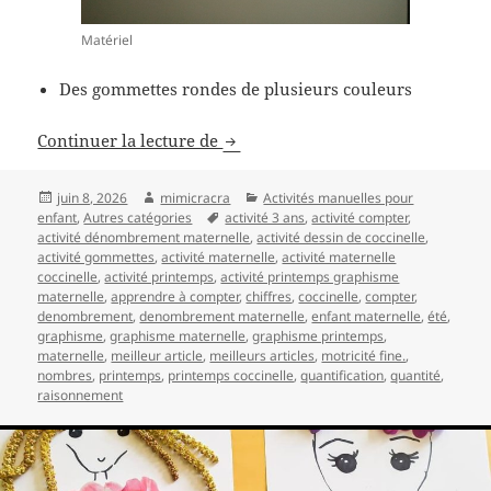
Matériel
Des gommettes rondes de plusieurs couleurs
Coccinelle de printemps pour tra
Continuer la lecture de
Publié
Auteur
Catégories
juin 8, 2026
mimicracra
Activités manuelles pour
le
Mots-
enfant
,
Autres catégories
activité 3 ans
,
activité compter
,
clés
activité dénombrement maternelle
,
activité dessin de coccinelle
,
activité gommettes
,
activité maternelle
,
activité maternelle
coccinelle
,
activité printemps
,
activité printemps graphisme
maternelle
,
apprendre à compter
,
chiffres
,
coccinelle
,
compter
,
denombrement
,
denombrement maternelle
,
enfant maternelle
,
été
,
graphisme
,
graphisme maternelle
,
graphisme printemps
,
maternelle
,
meilleur article
,
meilleurs articles
,
motricité fine.
,
nombres
,
printemps
,
printemps coccinelle
,
quantification
,
quantité
,
raisonnement