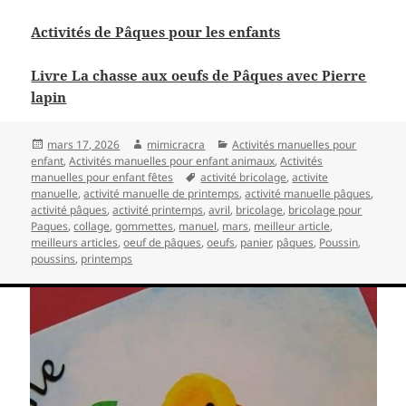
Activités de Pâques pour les enfants
Livre La chasse aux oeufs de Pâques avec Pierre
lapin
Publié
Auteur
Catégories
mars 17, 2026
mimicracra
Activités manuelles pour
le
enfant
,
Activités manuelles pour enfant animaux
,
Activités
Mots-
manuelles pour enfant fêtes
activité bricolage
,
activite
clés
manuelle
,
activité manuelle de printemps
,
activité manuelle pâques
,
activité pâques
,
activité printemps
,
avril
,
bricolage
,
bricolage pour
Paques
,
collage
,
gommettes
,
manuel
,
mars
,
meilleur article
,
meilleurs articles
,
oeuf de pâques
,
oeufs
,
panier
,
pâques
,
Poussin
,
poussins
,
printemps