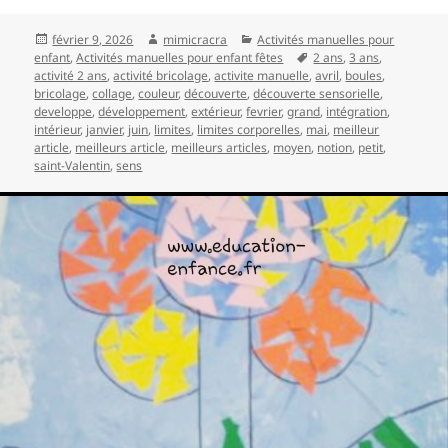
Publié
Auteur
Catégories
février 9, 2026
mimicracra
Activités manuelles pour
le
Mots-
enfant
,
Activités manuelles pour enfant fêtes
2 ans
,
3 ans
,
clés
activité 2 ans
,
activité bricolage
,
activite manuelle
,
avril
,
boules
,
bricolage
,
collage
,
couleur
,
découverte
,
découverte sensorielle
,
developpe
,
développement
,
extérieur
,
fevrier
,
grand
,
intégration
,
intérieur
,
janvier
,
juin
,
limites
,
limites corporelles
,
mai
,
meilleur
article
,
meilleurs article
,
meilleurs articles
,
moyen
,
notion
,
petit
,
saint-Valentin
,
sens