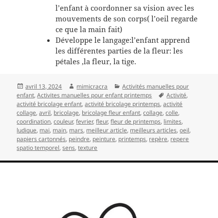
l’enfant à coordonner sa vision avec les
mouvements de son corps( l’oeil regarde
ce que la main fait)
Développe le langage:l’enfant apprend
les différentes parties de la fleur: les
pétales ,la fleur, la tige.
Publié
Auteur
Catégories
avril 13, 2024
mimicracra
Activités manuelles pour
le
Mots-
enfant
,
Activites manuelles pour enfant printemps
Activité
,
clés
activité bricolage enfant
,
activité bricolage printemps
,
activité
collage
,
avril
,
bricolage
,
bricolage fleur enfant
,
collage
,
colle
,
coordination
,
couleur
,
fevrier
,
fleur
,
fleur de printemps
,
limites
,
ludique
,
mai
,
main
,
mars
,
meilleur article
,
meilleurs articles
,
oeil
,
papiers cartonnés
,
peindre
,
peinture
,
printemps
,
repère
,
repere
spatio temporel
,
sens
,
texture