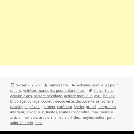
Publié
Auteur
Catégories
février 9, 2026
mimicracra
Activités manuelles pour
le
Mots-
enfant
,
Activités manuelles pour enfant fêtes
2 ans
,
3 ans
,
clés
activité 2 ans
,
activité bricolage
,
activite manuelle
,
avril
,
boules
,
bricolage
,
collage
,
couleur
,
découverte
,
découverte sensorielle
,
developpe
,
développement
,
extérieur
,
fevrier
,
grand
,
intégration
,
intérieur
,
janvier
,
juin
,
limites
,
limites corporelles
,
mai
,
meilleur
article
,
meilleurs article
,
meilleurs articles
,
moyen
,
notion
,
petit
,
saint-Valentin
,
sens