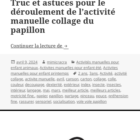
Truc et astuces pour le
déroulement de l’activité
manuelle collage du
papillon
Activité manuelle de printemps de
Continuer la lecture de
Publié
Auteur
Catégories
avril 9, 2024
mimicracra
Activités manuelles pour
le
enfant animaux
,
Activites manuelles pour enfant été
,
Activites
Mots-
manuelles pour enfant printemps
2 ans
,
3ans
,
Activité
,
activité
clés
collage
,
activite manuelle
,
avril
,
canson
,
carton
,
collage
,
colle
,
couleur
,
decoupage
,
dexterité
,
extérieur
,
index
,
insecte
,
insectes
,
intérieur
,
langage
,
mai
,
mars
,
meilleur article
,
meilleurs articles
,
motricité fine.
,
papier
,
papillon
,
partage
,
pinceau
,
pouce
,
préhension
fine
,
rassurer
,
sensoriel
,
socialisation
,
vole vole papillon