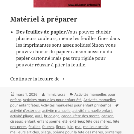
Matériel à préparer
Des feuilles de papier.
Vous pouvez choisir
plusieurs couleurs, même les feuilles fines dans
les imprimantes sont assez solides!Sinon vous
pouvez choisir du papier canson aussi ou du
papier cartonné mais pas trop rigide pour
pouvoir réussir à plier la feuille.
Activité manuelle de printemps p
Continuer la lecture de
Publié
Auteur
Catégories
mars 1, 2026
mimicracra
Activités manuelles pour
le
enfant
,
Activites manuelles pour enfant été
,
Activités manuelles
Mots-
pour enfant fêtes
,
Activites manuelles pour enfant printemps
clés
activité d'extérieur
,
activite manuelle
,
activité manuelle enfant
,
activité pliage
,
avril
,
bricolage
,
cadeau fete des meres
,
canson
,
ciseaux
,
enfant
,
enfant poème
,
été
,
extérieur
,
fête des mères
,
fête
des pères
,
feuilles
,
feutres
,
fleurs
,
juin
,
mai
,
meilleur article
,
meilleurs articles
,
pliage
,
poème pour la fête des mères
,
printemps
,