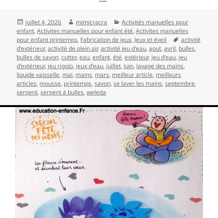
Publié
Auteur
Catégories
juillet 4, 2026
mimicracra
Activités manuelles pour
le
enfant
,
Activites manuelles pour enfant été
,
Activites manuelles
Mots-
pour enfant printemps
,
Fabrication de jeux
,
Jeux et éveil
activité
clés
d'extérieur
,
activité de plein air
,
activité jeu d'eau
,
aout
,
avril
,
bulles
,
bulles de savon
,
cutter
,
eau
,
enfant
,
été
,
extérieur
,
jeu d'eau
,
jeu
d'extérieur
,
jeu rigolo
,
jeux d'eau
,
juillet
,
juin
,
lavage des mains
,
liquide vaisselle
,
mai
,
mains
,
mars
,
meilleur article
,
meilleurs
articles
,
mousse
,
printemps
,
savon
,
se laver les mains
,
septembre
,
serpent
,
serpent à bulles
,
weleda