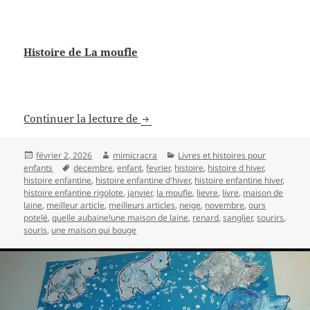
Histoire de La moufle
Histoire de la Moufle (Dès 2 ans e
Continuer la lecture de
Publié
Auteur
Catégories
février 2, 2026
mimicracra
Livres et histoires pour
le
Mots-
enfants
decembre
,
enfant
,
fevrier
,
histoire
,
histoire d hiver
,
clés
histoire enfantine
,
histoire enfantine d'hiver
,
histoire enfantine hiver
,
histoire enfantine rigolote
,
janvier
,
la moufle
,
lievre
,
livre
,
maison de
laine
,
meilleur article
,
meilleurs articles
,
neige
,
novembre
,
ours
potelé
,
quelle aubaine!une maison de laine
,
renard
,
sanglier
,
sourirs
,
souris
,
une maison qui bouge