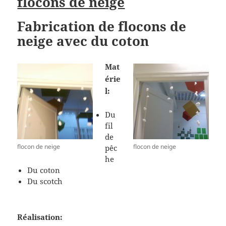
flocons de neige
Fabrication de flocons de
neige avec du coton
Mat
érie
l:
Du
fil
de
flocon de neige
flocon de neige
pêc
he
Du coton
Du scotch
Réalisation: