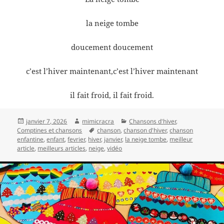
la neige tombe
doucement doucement
c’est l’hiver maintenant,c’est l’hiver maintenant
il fait froid, il fait froid.
Publié
Auteur
Catégories
janvier 7, 2026
mimicracra
Chansons d'hiver
,
le
Mots-
Comptines et chansons
chanson
,
chanson d'hiver
,
chanson
clés
enfantine
,
enfant
,
fevrier
,
hiver
,
janvier
,
la neige tombe
,
meilleur
article
,
meilleurs articles
,
neige
,
vidéo