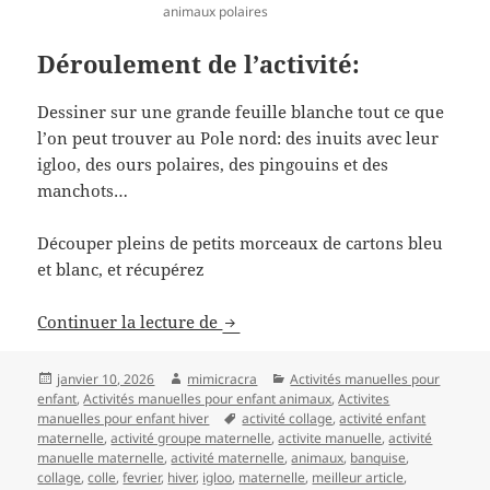
animaux polaires
Déroulement de l’activité:
Dessiner sur une grande feuille blanche tout ce que
l’on peut trouver au Pole nord: des inuits avec leur
igloo, des ours polaires, des pingouins et des
manchots…
Découper pleins de petits morceaux de cartons bleu
et blanc, et récupérez
Banquise et ses animaux polaires
Continuer la lecture de
Publié
Auteur
Catégories
janvier 10, 2026
mimicracra
Activités manuelles pour
le
enfant
,
Activités manuelles pour enfant animaux
,
Activites
Mots-
manuelles pour enfant hiver
activité collage
,
activité enfant
clés
maternelle
,
activité groupe maternelle
,
activite manuelle
,
activité
manuelle maternelle
,
activité maternelle
,
animaux
,
banquise
,
collage
,
colle
,
fevrier
,
hiver
,
igloo
,
maternelle
,
meilleur article
,