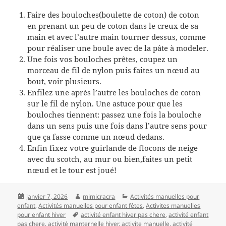
Faire des bouloches(boulette de coton) de coton
en prenant un peu de coton dans le creux de sa
main et avec l’autre main tourner dessus, comme
pour réaliser une boule avec de la pâte à modeler.
Une fois vos bouloches prêtes, coupez un
morceau de fil de nylon puis faites un nœud au
bout, voir plusieurs.
Enfilez une après l’autre les bouloches de coton
sur le fil de nylon. Une astuce pour que les
bouloches tiennent: passez une fois la bouloche
dans un sens puis une fois dans l’autre sens pour
que ça fasse comme un nœud dedans.
Enfin fixez votre guirlande de flocons de neige
avec du scotch, au mur ou bien,faites un petit
nœud et le tour est joué!
Publié
Auteur
Catégories
janvier 7, 2026
mimicracra
Activités manuelles pour
le
enfant
,
Activités manuelles pour enfant fêtes
,
Activites manuelles
Mots-
pour enfant hiver
activité enfant hiver pas chere
,
activité enfant
clés
pas chere
,
activité manternelle hiver
,
activite manuelle
,
activité