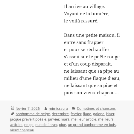
Il arrive au village.
Voyant de la lumière,
le voilà rassuré.
Dans une petite maison, il
entre sans frapper
et pour se réchauffer
s’assoit sur le poêle rouge
et d’un coup disparaît,
ne laissant que sa pipe au
milieu d’une flaque d’eau,
ne laissant que sa pipe et
puis son vieux chapeau…
Publié
Auteur
Catégories
février 7, 2026
mimicracra
Comptines et chansons
le
Mots-
bonhomme de neige
,
decembre
,
fevrier
,
flaqe
,
galope
,
hiver
,
clés
jacque prévert poésie
,
janvier
,
mars
,
meilleur article
,
meilleurs
articles
,
neige
,
nuit de l'hiver
,
pipe
,
un grand bonhomme en bois
,
vieux chapeau