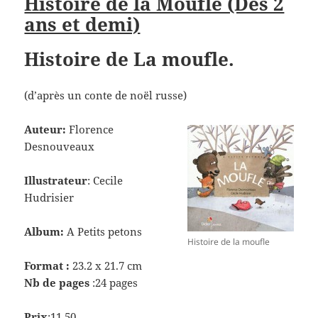
Histoire de la Moufle (Dès 2
ans et demi)
Histoire de La moufle.
(d’après un conte de noël russe)
Auteur:
Florence
Desnouveaux
Illustrateur
: Cecile
Hudrisier
Album:
A Petits petons
Histoire de la moufle
Format :
23.2 x 21.7 cm
Nb de pages
:24 pages
Prix
:11,50