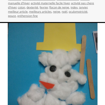
manuelle d'hiver
,
activité maternelle facile hiver
,
activité pas chere
d'hiver
,
coton
,
dexterité
,
fevrier
,
flocon de neige
,
index
,
janvier
,
meilleur article
,
meilleurs articles
,
neige
,
noël
,
oculomotricité
,
pouce
,
préhension fine