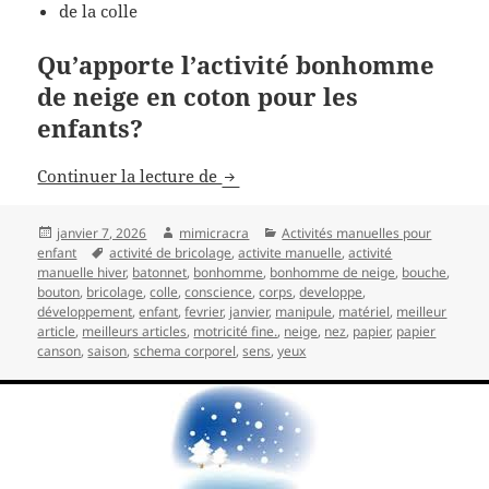
de la colle
Qu’apporte l’activité bonhomme
de neige en coton pour les
enfants?
Bonhomme de neige en coton
Continuer la lecture de
Publié
Auteur
Catégories
janvier 7, 2026
mimicracra
Activités manuelles pour
le
Mots-
enfant
activité de bricolage
,
activite manuelle
,
activité
clés
manuelle hiver
,
batonnet
,
bonhomme
,
bonhomme de neige
,
bouche
,
bouton
,
bricolage
,
colle
,
conscience
,
corps
,
developpe
,
développement
,
enfant
,
fevrier
,
janvier
,
manipule
,
matériel
,
meilleur
article
,
meilleurs articles
,
motricité fine.
,
neige
,
nez
,
papier
,
papier
canson
,
saison
,
schema corporel
,
sens
,
yeux