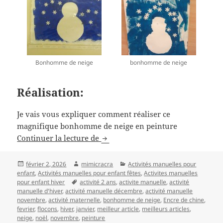
Bonhomme de neige
bonhomme de neige
Réalisation:
Je vais vous expliquer comment réaliser ce
magnifique bonhomme de neige en peinture
Tableau d’hiver avec bonhomme d
Continuer la lecture de
Publié
Auteur
Catégories
février 2, 2026
mimicracra
Activités manuelles pour
le
enfant
,
Activités manuelles pour enfant fêtes
,
Activites manuelles
Mots-
pour enfant hiver
activité 2 ans
,
activite manuelle
,
activité
clés
manuelle d'hiver
,
activité manuelle décembre
,
activité manuelle
novembre
,
activité maternelle
,
bonhomme de neige
,
Encre de chine
,
fevrier
,
flocons
,
hiver
,
janvier
,
meilleur article
,
meilleurs articles
,
neige
,
noël
,
novembre
,
peinture