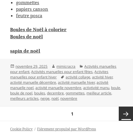
gommettes
papiers canson
feutre posca
Boules de Noël à colorier
Boules de noël
sapin de noël
Publié
Auteur
Catégories
novembre 29, 2025
mimicracra
Activités manuelles
le
pour enfant
,
Activités manuelles pour enfant fêtes
,
Activites
Mots-
manuelles pour enfant hiver
activité collage
,
activité hiver
,
clés
activité manuelle décembre
,
activité manuelle hiver
,
activité
manuelle noel
,
activité manuelle novembre
,
activtivité manu
,
boule
,
boule de noel
,
boules
,
decembre
,
gommettes
,
meilleur article
,
meilleurs articles
,
neige
,
noël
,
novembre
Pagination
PAGE
1
des
publications
Page
Cookie Policy
Fièrement propulsé par WordPress