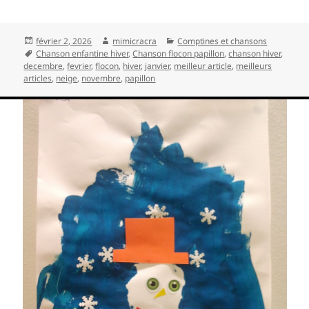
Publié
Auteur
Catégories
février 2, 2026
mimicracra
Comptines et chansons
le
Mots-
Chanson enfantine hiver
,
Chanson flocon papillon
,
chanson hiver
,
clés
decembre
,
fevrier
,
flocon
,
hiver
,
janvier
,
meilleur article
,
meilleurs
articles
,
neige
,
novembre
,
papillon