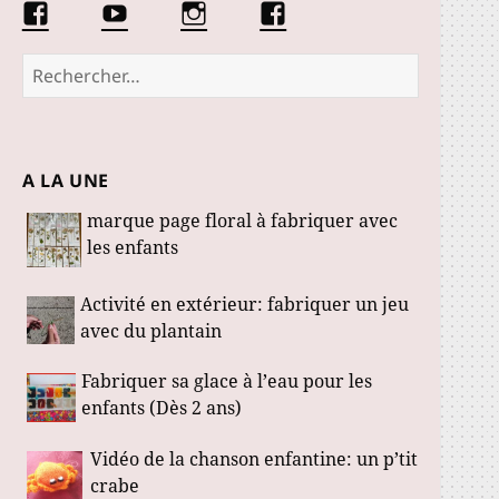
Facebook
Conseils
Éduquer
La
Les
d’une
les
communauté
Fabuloustics
éducatrice
petits
Marmotille
Rechercher :
de
loustics
jeunes
enfants
A LA UNE
marque page floral à fabriquer avec
les enfants
Activité en extérieur: fabriquer un jeu
avec du plantain
Fabriquer sa glace à l’eau pour les
enfants (Dès 2 ans)
Vidéo de la chanson enfantine: un p’tit
crabe