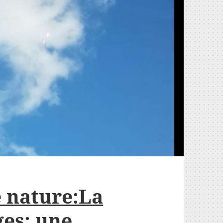
e nature:La
ges: une