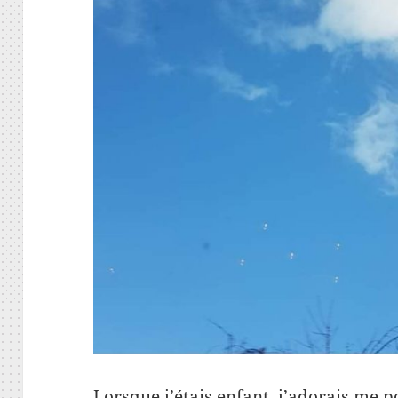
Lorsque j’étais enfant, j’adorais me p