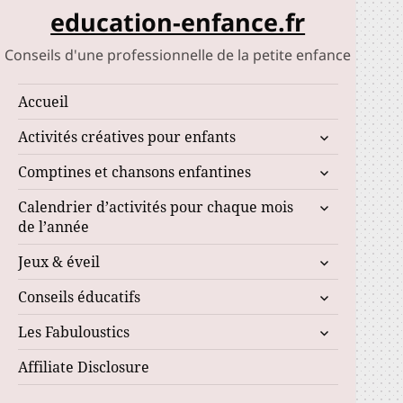
education-enfance.fr
Conseils d'une professionnelle de la petite enfance
Accueil
ouvrir
Activités créatives pour enfants
le
ouvrir
Comptines et chansons enfantines
sous-
le
menu
ouvrir
Calendrier d’activités pour chaque mois
sous-
le
de l’année
menu
sous-
ouvrir
Jeux & éveil
menu
le
ouvrir
Conseils éducatifs
sous-
le
menu
ouvrir
Les Fabuloustics
sous-
le
menu
Affiliate Disclosure
sous-
menu