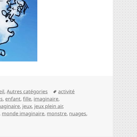
Mots-
eil
,
Autres catégories
activité
clés
ns
,
enfant
,
fille
,
imaginaire
,
maginaire
,
jeux
,
jeux plein air
,
,
monde imaginaire
,
monstre
,
nuages
,