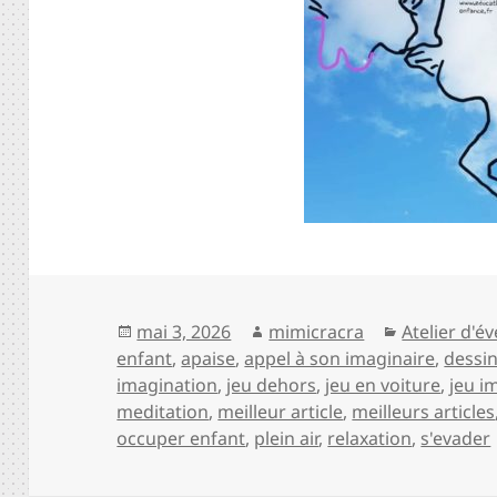
Publié
Auteur
Catégories
mai 3, 2026
mimicracra
Atelier d'év
le
enfant
,
apaise
,
appel à son imaginaire
,
dessi
imagination
,
jeu dehors
,
jeu en voiture
,
jeu i
meditation
,
meilleur article
,
meilleurs articles
occuper enfant
,
plein air
,
relaxation
,
s'evader