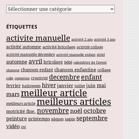
Catégories
ÉTIQUETTES
activite manuelle
activité 2 ans
activité 3 ans
activité automne
activité bricolage
activité collage
activité manuelle décembre
aout
activité manuelle enfant
avril
automne
bricolage
bébé
calendrier de l'avent
chanson enfantine
chanson enfant
collage
chanson
enfant
decembre
creativité
colle
comptine
hiver
mai
janvier
juin
fevrier
halloween
juillet
meilleur article
mars
meilleurs articles
meilleurs article
novembre
noël
octobre
motricité fine.
septembre
peinture
printemps
sapin
pâques
vidéo
été