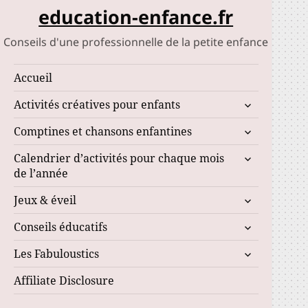
education-enfance.fr
Conseils d'une professionnelle de la petite enfance
Accueil
ouvrir
Activités créatives pour enfants
le
ouvrir
Comptines et chansons enfantines
sous-
le
menu
ouvrir
Calendrier d’activités pour chaque mois
sous-
le
de l’année
menu
sous-
ouvrir
Jeux & éveil
menu
le
ouvrir
Conseils éducatifs
sous-
le
menu
ouvrir
Les Fabuloustics
sous-
le
menu
Affiliate Disclosure
sous-
menu