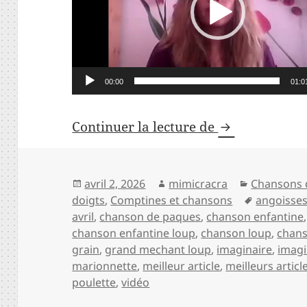
00:00
01:0
Chanson enfan
Continuer la lecture de
Publié
Auteur
Catégories
avril 2, 2026
mimicracra
Chansons 
le
Mots-
doigts
,
Comptines et chansons
angoisse
clés
avril
,
chanson de paques
,
chanson enfantine
chanson enfantine loup
,
chanson loup
,
chans
grain
,
grand mechant loup
,
imaginaire
,
imagi
marionnette
,
meilleur article
,
meilleurs articl
poulette
,
vidéo