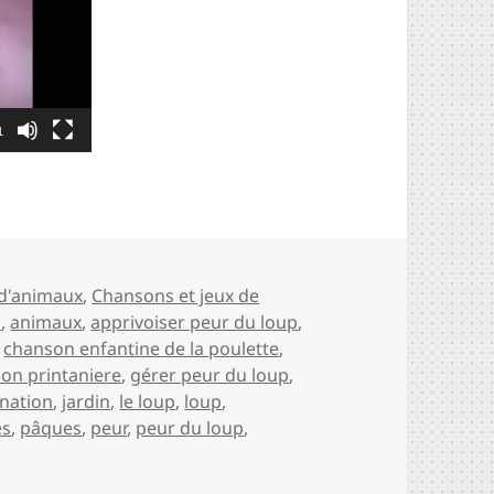
1
tine la poulette
d'animaux
,
Chansons et jeux de
s
,
animaux
,
apprivoiser peur du loup
,
,
chanson enfantine de la poulette
,
on printaniere
,
gérer peur du loup
,
nation
,
jardin
,
le loup
,
loup
,
es
,
pâques
,
peur
,
peur du loup
,