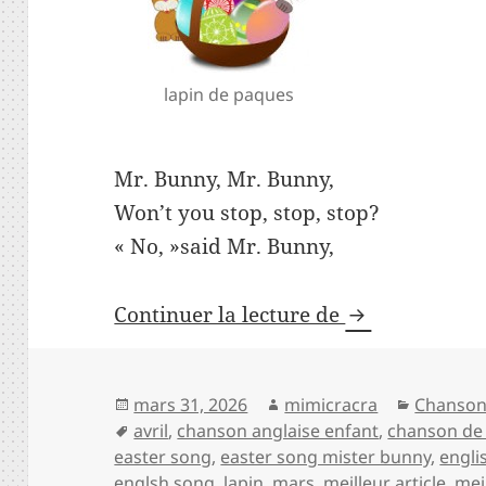
lapin de paques
Mr. Bunny, Mr. Bunny,
Won’t you stop, stop, stop?
« No, »said Mr. Bunny,
Easter song M
Continuer la lecture de
Publié
Auteur
Catégori
mars 31, 2026
mimicracra
Chanson
le
Mots-
avril
,
chanson anglaise enfant
,
chanson de
clés
easter song
,
easter song mister bunny
,
engli
englsh song
,
lapin
,
mars
,
meilleur article
,
mei