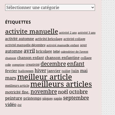
Catégories
ÉTIQUETTES
activite manuelle
activité 2 ans
activité 3 ans
activité automne
activité bricolage
activité collage
activité manuelle décembre
aout
activité manuelle enfant
avril
automne
bricolage
bébé
calendrier de l'avent
chanson enfantine
chanson enfant
collage
chanson
enfant
decembre
creativité
colle
comptine
hiver
mai
janvier
juin
fevrier
halloween
juillet
meilleur article
mars
meilleurs articles
meilleurs article
novembre
noël
octobre
motricité fine.
septembre
peinture
printemps
sapin
pâques
vidéo
été