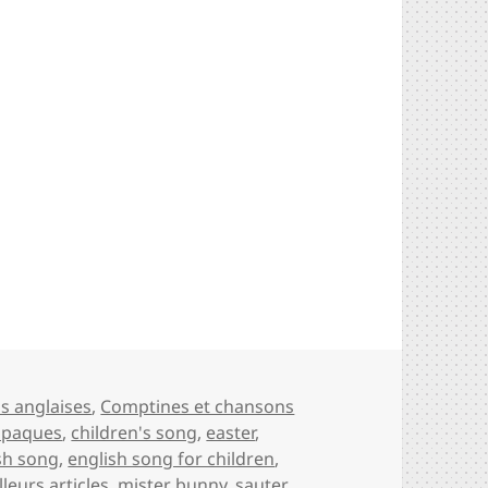
r Bunny (chanson de Pâques Mr lapin en anglais)
es
s anglaises
,
Comptines et chansons
 paques
,
children's song
,
easter
,
sh song
,
english song for children
,
lleurs articles
,
mister bunny
,
sauter