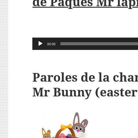
de Pâques Mr lapi
Lecteur
00:00
audio
Paroles de la cha
Mr Bunny (easter