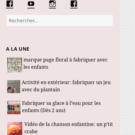
Facebook
Conseils
Éduquer
La
Les
d’une
les
communauté
Fabuloustics
éducatrice
petits
Marmotille
Rechercher :
de
loustics
jeunes
enfants
A LA UNE
marque page floral à fabriquer avec
les enfants
Activité en extérieur: fabriquer un jeu
avec du plantain
Fabriquer sa glace à l’eau pour les
enfants (Dès 2 ans)
Vidéo de la chanson enfantine: un p’tit
crabe