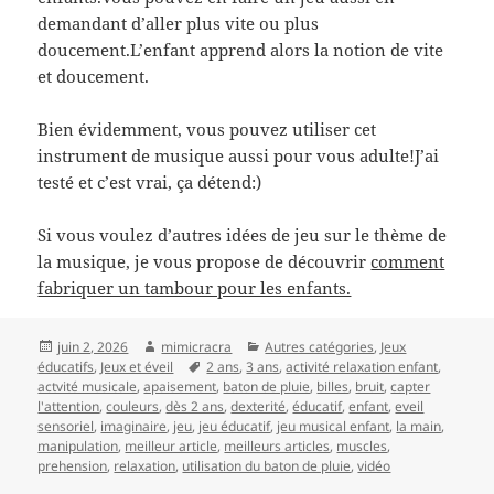
demandant d’aller plus vite ou plus
doucement.L’enfant apprend alors la notion de vite
et doucement.
Bien évidemment, vous pouvez utiliser cet
instrument de musique aussi pour vous adulte!J’ai
testé et c’est vrai, ça détend:)
Si vous voulez d’autres idées de jeu sur le thème de
la musique, je vous propose de découvrir
comment
fabriquer un tambour pour les enfants.
Publié
Auteur
Catégories
juin 2, 2026
mimicracra
Autres catégories
,
Jeux
le
Mots-
éducatifs
,
Jeux et éveil
2 ans
,
3 ans
,
activité relaxation enfant
,
clés
actvité musicale
,
apaisement
,
baton de pluie
,
billes
,
bruit
,
capter
l'attention
,
couleurs
,
dès 2 ans
,
dexterité
,
éducatif
,
enfant
,
eveil
sensoriel
,
imaginaire
,
jeu
,
jeu éducatif
,
jeu musical enfant
,
la main
,
manipulation
,
meilleur article
,
meilleurs articles
,
muscles
,
prehension
,
relaxation
,
utilisation du baton de pluie
,
vidéo