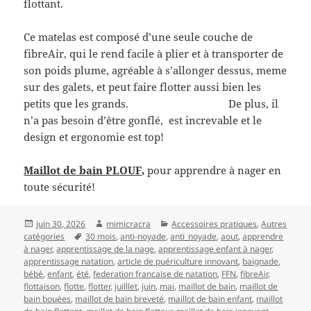
flottant.
Ce matelas est composé d’une seule couche de
fibreAir, qui le rend facile à plier et à transporter de
son poids plume, agréable à s’allonger dessus, meme
sur des galets, et peut faire flotter aussi bien les
petits que les grands. De plus, il
n’a pas besoin d’être gonflé, est increvable et le
design et ergonomie est top!
Maillot de bain PLOUF,
pour apprendre à nager en
toute sécurité!
Publié
Auteur
Catégories
juin 30, 2026
mimicracra
Accessoires pratiques
,
Autres
le
Mots-
catégories
30 mois
,
anti-noyade
,
anti_noyade
,
aout
,
apprendre
clés
à nager
,
apprentissage de la nage
,
apprentissage enfant à nager
,
apprentissage natation
,
article de puériculture innovant
,
baignade
,
bébé
,
enfant
,
été
,
federation francaise de natation
,
FFN
,
fibreAir
,
flottaison
,
flotte
,
flotter
,
juilllet
,
juin
,
mai
,
maillot de bain
,
maillot de
bain bouées
,
maillot de bain breveté
,
maillot de bain enfant
,
maillot