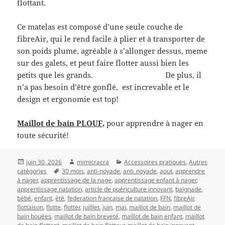
flottant.
Ce matelas est composé d’une seule couche de
fibreAir, qui le rend facile à plier et à transporter de
son poids plume, agréable à s’allonger dessus, meme
sur des galets, et peut faire flotter aussi bien les
petits que les grands. De plus, il
n’a pas besoin d’être gonflé, est increvable et le
design et ergonomie est top!
Maillot de bain PLOUF,
pour apprendre à nager en
toute sécurité!
Publié
Auteur
Catégories
juin 30, 2026
mimicracra
Accessoires pratiques
,
Autres
le
Mots-
catégories
30 mois
,
anti-noyade
,
anti_noyade
,
aout
,
apprendre
clés
à nager
,
apprentissage de la nage
,
apprentissage enfant à nager
,
apprentissage natation
,
article de puériculture innovant
,
baignade
,
bébé
,
enfant
,
été
,
federation francaise de natation
,
FFN
,
fibreAir
,
flottaison
,
flotte
,
flotter
,
juilllet
,
juin
,
mai
,
maillot de bain
,
maillot de
bain bouées
,
maillot de bain breveté
,
maillot de bain enfant
,
maillot