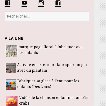
Facebook
Conseils
Éduquer
La
Les
d’une
les
communauté
Fabuloustics
éducatrice
petits
Marmotille
Rechercher :
de
loustics
jeunes
enfants
A LA UNE
marque page floral à fabriquer avec
les enfants
Activité en extérieur: fabriquer un jeu
avec du plantain
Fabriquer sa glace à l’eau pour les
enfants (Dès 2 ans)
Vidéo de la chanson enfantine: un p’tit
crabe