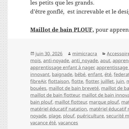
les petits que les grands. D
d’être gonflé, est increvable et le des
Maillot de bain PLOUF,
pour apprend
Publié
Auteur
Catégorie
juin 30, 2026
mimicracra
Accessoir
le
mois
,
anti-noyade
,
anti_noyade
,
aout
,
appren
apprentissage enfant à nager
,
apprentissage
innovant
,
baignade
,
bébé
,
enfant
,
été
,
federa
fibreAir
,
flottaison
,
flotte
,
flotter
,
juilllet
,
juin
,
bouées
,
maillot de bain breveté
,
maillot de b
maillot de bain flotteur
,
maillot de bain innov
bain plouf
,
maillot flotteur
,
marque plouf
,
mat
matériel éducatif natation
,
matériel éducatif 
noyade
,
plage
,
plouf
,
puériculture
,
securité m
vacance été
,
vacances