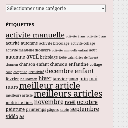
Catégories
ÉTIQUETTES
activite manuelle
activité 2 ans
activité 3 ans
activité automne
activité bricolage
activité collage
activité manuelle décembre
aout
activité manuelle enfant
avril
automne
bricolage
bébé
calendrier de l'avent
chanson enfantine
chanson enfant
collage
chanson
enfant
decembre
creativité
colle
comptine
hiver
mai
janvier
juin
fevrier
halloween
juillet
meilleur article
mars
meilleurs articles
meilleurs article
novembre
noël
octobre
motricité fine.
septembre
peinture
printemps
sapin
pâques
vidéo
été