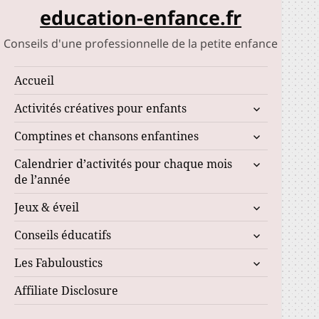
education-enfance.fr
Conseils d'une professionnelle de la petite enfance
Accueil
ouvrir
Activités créatives pour enfants
le
ouvrir
Comptines et chansons enfantines
sous-
le
menu
ouvrir
Calendrier d’activités pour chaque mois
sous-
le
de l’année
menu
sous-
ouvrir
Jeux & éveil
menu
le
ouvrir
Conseils éducatifs
sous-
le
menu
ouvrir
Les Fabuloustics
sous-
le
menu
Affiliate Disclosure
sous-
menu