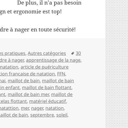
e plus, il n’a pas besoin
ign et ergonomie est top!
re à nager en toute sécurité!
s
Mots-
es pratiques
,
Autres catégories
30
clés
dre à nager
,
apprentissage de la nage
,
 natation
,
article de puériculture
tion francaise de natation
,
FFN
,
mai
,
maillot de bain
,
maillot de bain
ain enfant
,
maillot de bain flottant
,
ant
,
maillot de bain mer
,
maillot de
elas flottant
,
matériel éducatif
,
natattion
,
mer
,
nager
,
natation
,
aillot de bain
,
septembre
,
soleil
,