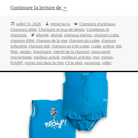
Vidéo de la chanson enfantine: un 
Continuer la lecture de
Publié
Auteur
Catégories
juillet 10, 2026
mimicracra
Chansons d'animaux
,
le
Chansons d'été
,
Chansons et jeux de doigts
,
Comptines et
Mots-
chansons
allongé
,
alongé
,
animaux marins
,
chanson crabe
,
clés
chanson d'été
,
chanson de la mer
,
chanson du crabe
,
chanson
enfantine
,
chanson été
,
chanson un p'tit crabe
,
crabe
,
enfant
,
été
,
flots
,
gestes
,
imaginaire
,
intérêt de la chanson
,
jveux partir
,
marionnette
,
meilleur article
,
meilleurs articles
,
mer
,
mimes
,
PLAINT
,
remet moi dans la mer
,
s'il te plait
,
vacances
,
vidéo