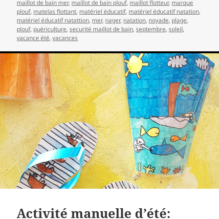
maillot de bain mer
,
maillot de bain plouf
,
maillot flotteur
,
marque
plouf
,
matelas flottant
,
matériel éducatif
,
matériel éducatif natation
,
matériel éducatif natattion
,
mer
,
nager
,
natation
,
noyade
,
plage
,
plouf
,
puériculture
,
securité maillot de bain
,
septembre
,
soleil
,
vacance été
,
vacances
Activité manuelle d’été: