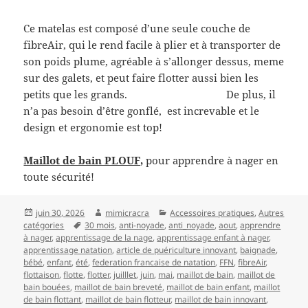
Ce matelas est composé d’une seule couche de
fibreAir, qui le rend facile à plier et à transporter de
son poids plume, agréable à s’allonger dessus, meme
sur des galets, et peut faire flotter aussi bien les
petits que les grands. De plus, il
n’a pas besoin d’être gonflé, est increvable et le
design et ergonomie est top!
Maillot de bain PLOUF,
pour apprendre à nager en
toute sécurité!
Publié
Auteur
Catégories
juin 30, 2026
mimicracra
Accessoires pratiques
,
Autres
le
Mots-
catégories
30 mois
,
anti-noyade
,
anti_noyade
,
aout
,
apprendre
clés
à nager
,
apprentissage de la nage
,
apprentissage enfant à nager
,
apprentissage natation
,
article de puériculture innovant
,
baignade
,
bébé
,
enfant
,
été
,
federation francaise de natation
,
FFN
,
fibreAir
,
flottaison
,
flotte
,
flotter
,
juilllet
,
juin
,
mai
,
maillot de bain
,
maillot de
bain bouées
,
maillot de bain breveté
,
maillot de bain enfant
,
maillot
de bain flottant
,
maillot de bain flotteur
,
maillot de bain innovant
,