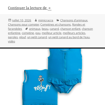
Comptine, un petit canard au bord
Continuer la lecture de
Publié
Auteur
Catégories
juillet 10, 2026
mimicracra
Chansons d'animaux
,
le
Chansons pour compter
,
Comptines et chansons
,
Rondes et
Mots-
farandoles
animaux
,
beau
,
canard
,
chanson enfant
,
chanson
clés
enfantine
,
comptine
,
eau
,
meilleur article
,
meilleurs articles
,
paroles
,
plouf
,
un petit canard
,
un petit canard au bord de l'eau
,
vidéo