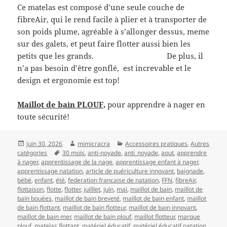
Ce matelas est composé d’une seule couche de
fibreAir, qui le rend facile à plier et à transporter de
son poids plume, agréable à s’allonger dessus, meme
sur des galets, et peut faire flotter aussi bien les
petits que les grands. De plus, il
n’a pas besoin d’être gonflé, est increvable et le
design et ergonomie est top!
Maillot de bain PLOUF,
pour apprendre à nager en
toute sécurité!
Publié
Auteur
Catégories
juin 30, 2026
mimicracra
Accessoires pratiques
,
Autres
le
Mots-
catégories
30 mois
,
anti-noyade
,
anti_noyade
,
aout
,
apprendre
clés
à nager
,
apprentissage de la nage
,
apprentissage enfant à nager
,
apprentissage natation
,
article de puériculture innovant
,
baignade
,
bébé
,
enfant
,
été
,
federation francaise de natation
,
FFN
,
fibreAir
,
flottaison
,
flotte
,
flotter
,
juilllet
,
juin
,
mai
,
maillot de bain
,
maillot de
bain bouées
,
maillot de bain breveté
,
maillot de bain enfant
,
maillot
de bain flottant
,
maillot de bain flotteur
,
maillot de bain innovant
,
maillot de bain mer
,
maillot de bain plouf
,
maillot flotteur
,
marque
plouf
,
matelas flottant
,
matériel éducatif
,
matériel éducatif natation
,