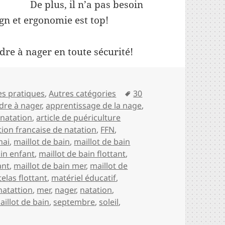
e plus, il n’a pas besoin
ign et ergonomie est top!
re à nager en toute sécurité!
s
Mots-
es pratiques
,
Autres catégories
30
clés
dre à nager
,
apprentissage de la nage
,
 natation
,
article de puériculture
tion francaise de natation
,
FFN
,
mai
,
maillot de bain
,
maillot de bain
ain enfant
,
maillot de bain flottant
,
ant
,
maillot de bain mer
,
maillot de
elas flottant
,
matériel éducatif
,
natattion
,
mer
,
nager
,
natation
,
aillot de bain
,
septembre
,
soleil
,