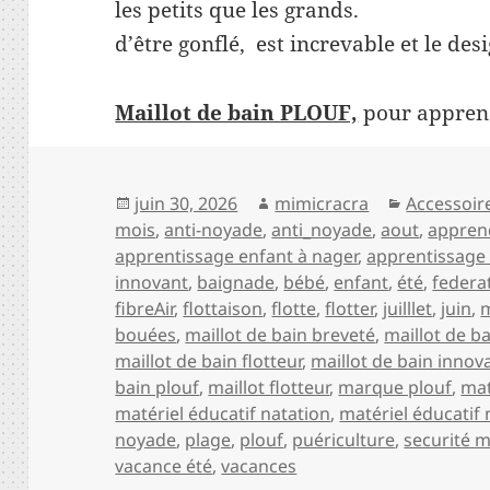
les petits que les grands. D
d’être gonflé, est increvable et le des
Maillot de bain PLOUF,
pour apprend
Publié
Auteur
Catégorie
juin 30, 2026
mimicracra
Accessoir
le
mois
,
anti-noyade
,
anti_noyade
,
aout
,
appren
apprentissage enfant à nager
,
apprentissage
innovant
,
baignade
,
bébé
,
enfant
,
été
,
federa
fibreAir
,
flottaison
,
flotte
,
flotter
,
juilllet
,
juin
,
bouées
,
maillot de bain breveté
,
maillot de b
maillot de bain flotteur
,
maillot de bain innov
bain plouf
,
maillot flotteur
,
marque plouf
,
mat
matériel éducatif natation
,
matériel éducatif 
noyade
,
plage
,
plouf
,
puériculture
,
securité m
vacance été
,
vacances