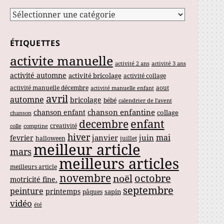
Catégories
ÉTIQUETTES
activite manuelle
activité 2 ans
activité 3 ans
activité automne
activité bricolage
activité collage
activité manuelle décembre
aout
activité manuelle enfant
avril
automne
bricolage
bébé
calendrier de l'avent
chanson enfantine
chanson enfant
collage
chanson
enfant
decembre
creativité
colle
comptine
hiver
mai
janvier
juin
fevrier
halloween
juillet
meilleur article
mars
meilleurs articles
meilleurs article
novembre
noël
octobre
motricité fine.
septembre
peinture
printemps
sapin
pâques
vidéo
été