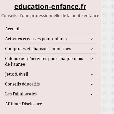
education-enfance.fr
Conseils d'une professionnelle de la petite enfance
Accueil
ouvrir
Activités créatives pour enfants
le
ouvrir
Comptines et chansons enfantines
sous-
le
menu
ouvrir
Calendrier d’activités pour chaque mois
sous-
le
de l’année
menu
sous-
ouvrir
Jeux & éveil
menu
le
ouvrir
Conseils éducatifs
sous-
le
menu
ouvrir
Les Fabuloustics
sous-
le
menu
Affiliate Disclosure
sous-
menu