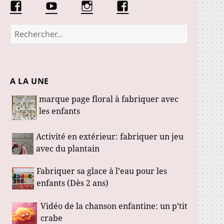
Facebook
Conseils
Éduquer
La
Les
d’une
les
communauté
Fabuloustics
éducatrice
petits
Marmotille
Rechercher :
de
loustics
jeunes
enfants
A LA UNE
marque page floral à fabriquer avec
les enfants
Activité en extérieur: fabriquer un jeu
avec du plantain
Fabriquer sa glace à l’eau pour les
enfants (Dès 2 ans)
Vidéo de la chanson enfantine: un p’tit
crabe