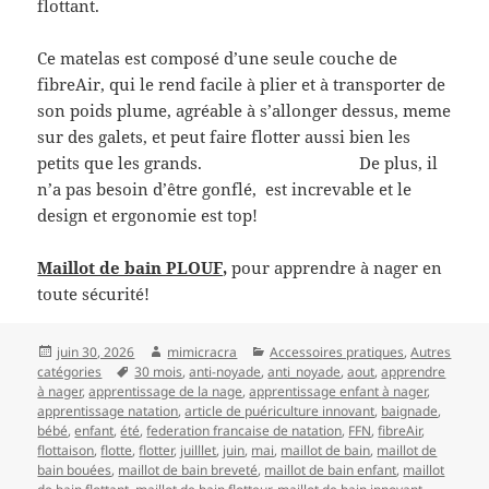
flottant.
Ce matelas est composé d’une seule couche de
fibreAir, qui le rend facile à plier et à transporter de
son poids plume, agréable à s’allonger dessus, meme
sur des galets, et peut faire flotter aussi bien les
petits que les grands. De plus, il
n’a pas besoin d’être gonflé, est increvable et le
design et ergonomie est top!
Maillot de bain PLOUF,
pour apprendre à nager en
toute sécurité!
Publié
Auteur
Catégories
juin 30, 2026
mimicracra
Accessoires pratiques
,
Autres
le
Mots-
catégories
30 mois
,
anti-noyade
,
anti_noyade
,
aout
,
apprendre
clés
à nager
,
apprentissage de la nage
,
apprentissage enfant à nager
,
apprentissage natation
,
article de puériculture innovant
,
baignade
,
bébé
,
enfant
,
été
,
federation francaise de natation
,
FFN
,
fibreAir
,
flottaison
,
flotte
,
flotter
,
juilllet
,
juin
,
mai
,
maillot de bain
,
maillot de
bain bouées
,
maillot de bain breveté
,
maillot de bain enfant
,
maillot