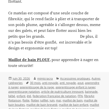
flottant.
Ce matelas est composé d’une seule couche de
fibreAir, qui le rend facile à plier et à transporter de
son poids plume, agréable à s’allonger dessus, meme
sur des galets, et peut faire flotter aussi bien les
petits que les grands. De plus, il
n’a pas besoin d’être gonflé, est increvable et le
design et ergonomie est top!
Maillot de bain PLOUF,
pour apprendre à nager en
toute sécurité!
Publié
Auteur
Catégories
juin 30, 2026
mimicracra
Accessoires pratiques
,
Autres
le
Mots-
catégories
30 mois
,
anti-noyade
,
anti_noyade
,
aout
,
apprendre
clés
à nager
,
apprentissage de la nage
,
apprentissage enfant à nager
,
apprentissage natation
,
article de puériculture innovant
,
baignade
,
bébé
,
enfant
,
été
,
federation francaise de natation
,
FFN
,
fibreAir
,
flottaison
,
flotte
,
flotter
,
juilllet
,
juin
,
mai
,
maillot de bain
,
maillot de
bain bouées
,
maillot de bain breveté
,
maillot de bain enfant
,
maillot