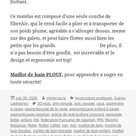
flottant.
Ce matelas est composé d’une seule couche de
fibreAir, qui le rend facile à plier et à transporter de
son poids plume, agréable à s’allonger dessus, meme
sur des galets, et peut faire flotter aussi bien les
petits que les grands. De plus, il
n’a pas besoin d’être gonflé, est increvable et le
design et ergonomie est top!
Maillot de bain PLOUF,
pour apprendre à nager en
toute sécurité!
Publié
Auteur
Catégories
juin 30, 2026
mimicracra
Accessoires pratiques
,
Autres
le
Mots-
catégories
30 mois
,
anti-noyade
,
anti_noyade
,
aout
,
apprendre
clés
à nager
,
apprentissage de la nage
,
apprentissage enfant à nager
,
apprentissage natation
,
article de puériculture innovant
,
baignade
,
bébé
,
enfant
,
été
,
federation francaise de natation
,
FFN
,
fibreAir
,
flottaison
,
flotte
,
flotter
,
juilllet
,
juin
,
mai
,
maillot de bain
,
maillot de
bain bouées
,
maillot de bain breveté
,
maillot de bain enfant
,
maillot